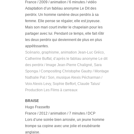
France / 2009 / animation / 6 minutes / vidéo
Adaptation d’un fabliau anonyme Le Dit des
perdrix. Un homme ramène deux perdrix à sa
femme. Elle pense se régaler, elle est joyeuse.
Mais son mari court inviter le chapelain pour les
partager avec lui. Pendant ce temps, elle fait rôtir
les deux perdrix qui deviennent de plus en plus
appétissantes.
Scénario, graphisme, animation Jean-Luc Gréco,
Catherine Buffat, d’après le fabliau anonyme Le dit
des perdrix / Image Jean-Pierre Chaligné, Sara
Sponga / Compositing Christophe Gautry / Montage
Nathalie Pat / Son, musique Alexis Pécharman /
Voix Alexis Levy, Sophie Beffort, Claude Talus/
Production Les Films à carreaux
BRAISE
Hugo Frassetto
France / 2012 / animation / 7 minutes / DCP
Lors d’une soirée bien arrosée, un jeune homme
trompe sa copine avec une jolie et exubérante
anglaise.