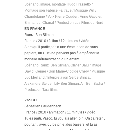
Scénario, image, montage Hugo Frassetto /
Montage son Fabrice Faltraue / Musique Willy
Chapdelaine / Voix Pierre Coudert, Anne Gaydier,
Emmanuel Chanal / Production Les Films du Nord
EN FRANCE
Ramzi Ben Sliman
France / 2010 / fiction / 12 minutes / vidéo
Alors qu’il participait à une évacuation de sans-
papiers, un CRS ne parvient pas à empêcher la
mortelle défenestration d’un enfant.
Scénario Ramzi Ben Sliman, Olivier Balu / Image
David Kremer / Son Marie-Clotilde Chéry / Musique
Luc Meilland / Interprétation Serge Brincat,
Alexandre Steiger, Lily Ben Sliman, Alif Ben Badra /
Production Tara films
VASCO
Sébastien Laudenbach
France / 2010 / animation / 11 minutes / vidéo
Tu es parti, Vasco, tu voulais aller loin. On t’a retenu
pourtant, avec du béton et des baisers, et tu as