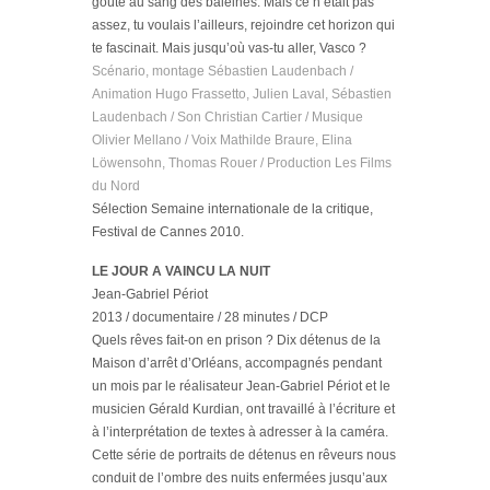
goûté au sang des baleines. Mais ce n’était pas
assez, tu voulais l’ailleurs, rejoindre cet horizon qui
te fascinait. Mais jusqu’où vas-tu aller, Vasco ?
Scénario, montage Sébastien Laudenbach /
Animation Hugo Frassetto, Julien Laval, Sébastien
Laudenbach / Son Christian Cartier / Musique
Olivier Mellano / Voix Mathilde Braure, Elina
Löwensohn, Thomas Rouer / Production Les Films
du Nord
Sélection Semaine internationale de la critique,
Festival de Cannes 2010.
LE JOUR A VAINCU LA NUIT
Jean-Gabriel Périot
2013 / documentaire / 28 minutes / DCP
Quels rêves fait-on en prison ? Dix détenus de la
Maison d’arrêt d’Orléans, accompagnés pendant
un mois par le réalisateur Jean-Gabriel Périot et le
musicien Gérald Kurdian, ont travaillé à l’écriture et
à l’interprétation de textes à adresser à la caméra.
Cette série de portraits de détenus en rêveurs nous
conduit de l’ombre des nuits enfermées jusqu’aux